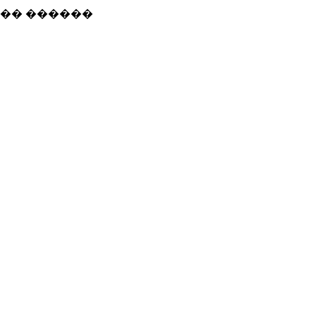
��� ������