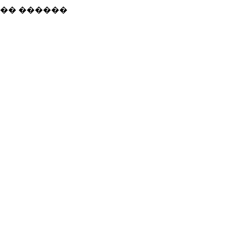
��� ������