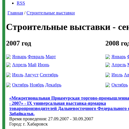
RSS
Главная
/
Строительные выставки
Строительные выставки - сен
2007 год
2008 го
Январь
Февраль
Март
Январь
Апрель
Май
Июнь
Апрель
Июль
Август
Сентябрь
Июль
Ав
Октябрь
Ноябрь
Декабрь
Октябрь
«Межрегиональная Приамурская торгово-промышленна
- 2007» - IX универсальная выставка-ярмарка
товаропроизводителей Дальневосточного Федерального 
Забайкалья.
Время проведения: 27.09.2007 - 30.09.2007
Город: г. Хабаровск