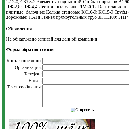
1-12-0; С35.8-2 Элементы подстанций Стойки порталов ВС90
ЛЖ-2,8; ЛЖ-4,4 Лестничные марши ЛМ30.12 Вентиляционны
плитные, балочные Кольца стеновые КС10-9; КС15-9 Труб
дорожные; ПАГи Звенья прямоугольных труб ЗП11.100; ЗП14
Объявления
Не обнаружено записей для данной компании
Форма обратной связи
Контактное лицо:
Организация:
Телефон:
E-mail:
Текст сообщения: