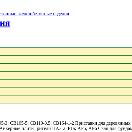
бетонные, железобетонные изделия
лия
95-3; СВ105-5; СВ110-3,5; СВ164-1-2 Приставки для деревянны
нкерные плиты, ригели ПА3-2; Р1а; АР5; АР6 Сваи для фундаме