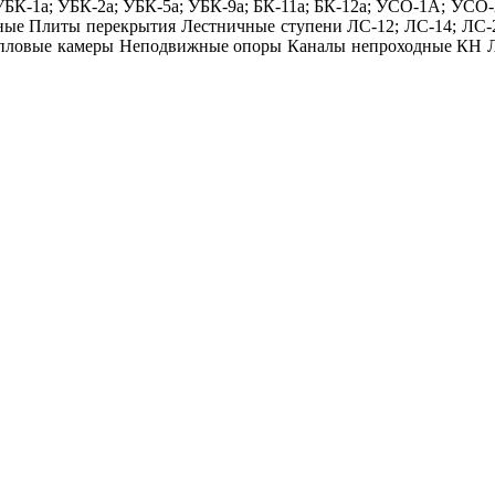
 УБК-1а; УБК-2а; УБК-5а; УБК-9а; БК-11а; БК-12а; УСО-1А; УС
ные Плиты перекрытия Лестничные ступени ЛС-12; ЛС-14; ЛС-
в Тепловые камеры Неподвижные опоры Каналы непроходные КН