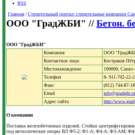
RSS
Главная
/
Строительный портал: строительные компании Санкт-
ООО "ГрадЖБИ" //
Бетон. б
ООО "ГрадЖБИ"
Компания
ООО "ГрадЖБ
Контактное лицо
Костраков Пёт
Местонахождение
190000, Санкт-
Телефон
8- 911-702-22-
Факс
(812) 744-87-18
Email
info@gradgbi.r
Адрес сайта
http://www.grad
О компании
Поставка железобетонных изделий. Стойки центрифугирован
под металлические опоры ВЛ Ф5-2; Ф1-А; Ф4-А; Ф3-АМ; Ф4-А