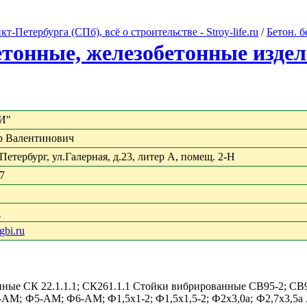
Петербурга (СПб), всё о строительстве - Stroy-life.ru
/
Бетон. 
етонные, железобетонные изде
И"
р Валентинович
Петербург, ул.Галерная, д.23, литер А, помещ. 2-Н
27
u
gbi.ru
ные СК 22.1.1.1; СК261.1.1 Стойки вибрированные СВ95-2; СВ
М; Ф5-АМ; Ф6-АМ; Ф1,5х1-2; Ф1,5х1,5-2; Ф2х3,0а; Ф2,7х3,5а А