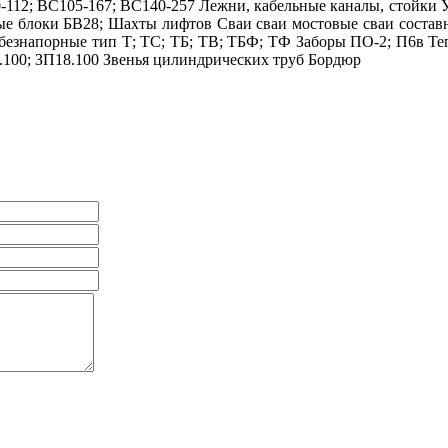
-112; ВС105-167; ВС140-257 Лежни, кабельные каналы, стойки
е блоки БВ28; Шахты лифтов Сваи сваи мостовые сваи состав
ы безнапорные тип Т; ТС; ТБ; ТВ; ТБФ; ТФ Заборы ПО-2; П6
.100; ЗП18.100 Звенья цилиндрических труб Бордюр