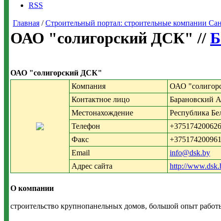
RSS
Главная
/
Строительный портал: строительные компании Санкт-
ОАО "солигорский ДСК" //
Б
ОАО "солигорский ДСК"
Компания
ОАО "солигор
Контактное лицо
Барановский А
Местонахождение
Республика Бе
Телефон
+37517420062
Факс
+37517420096
Email
info@dsk.by
Адрес сайта
http://www.dsk.
О компании
строительство крупнопанельных домов, большой опыт работы