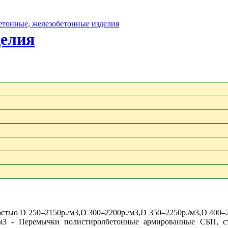
бетонные, железобетонные изделия
делия
ью D 250–2150р./м3,D 300–2200р./м3,D 350–2250р./м3,D 400–2
./м3 - Перемычки полистиролбетонные армированные СБП, ст