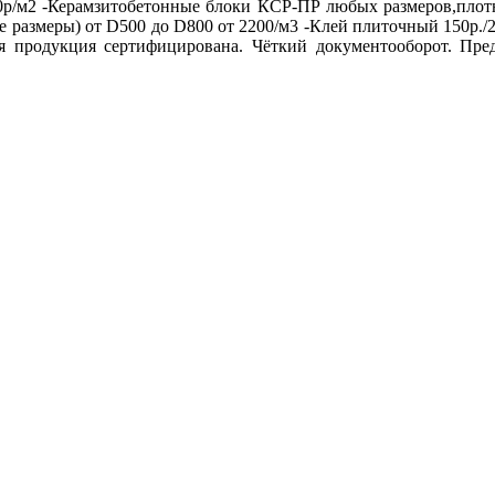
70р/м2 -Керамзитобетонные блоки КСР-ПР любых размеров,плот
 размеры) от D500 до D800 от 2200/м3 -Клей плиточный 150р./25
я продукция сертифицирована. Чёткий документооборот. Пре