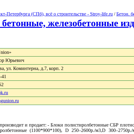
Петербурга (СПб), всё о строительстве - Stroy-life.ru
/
Бетон. 
 бетонные, железобетонные из
nion»
тор Юрьевич
а, ул. Коминтерна, д.7, корп. 2
1-41
52
k.ru
ngunion.ru
оизводит и продает: - Блоки полистиролбетонные СБР плотност
ролбетонные (1100*900*100), D 250–2600р./м3,D 300–2750р