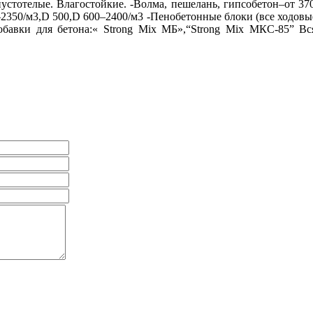
устотелые. Влагостойкие. -Волма, пешелань, гипсобетон–от 3
–2350/м3,D 500,D 600–2400/м3 -Пенобетонные блоки (все ходовые
обавки для бетона:« Strong Mix МБ»,“Strong Mix МКС-85” Вс