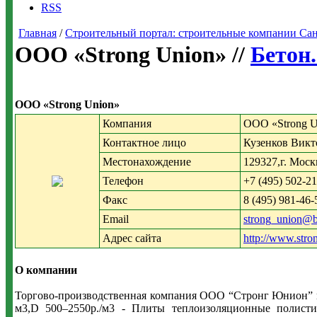
RSS
Главная
/
Строительный портал: строительные компании Санкт-
ООО «Strong Union» //
Бетон.
ООО «Strong Union»
Компания
ООО «Strong U
Контактное лицо
Кузенков Вик
Местонахождение
129327,г. Москв
Телефон
+7 (495) 502-2
Факс
8 (495) 981-46-
Email
strong_union@b
Адрес сайта
http://www.stro
О компании
Торгово-производственная компания ООО “Стронг Юнион” пр
м3,D 500–2550р./м3 - Плиты теплоизоляционные полисти