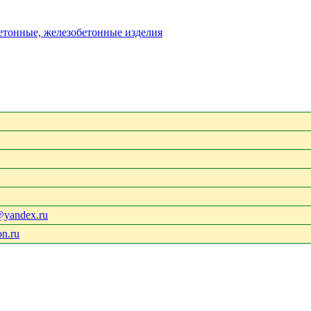
бетонные, железобетонные изделия
@yandex.ru
on.ru