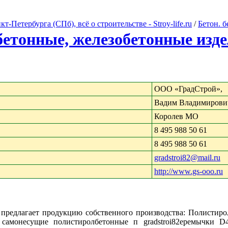
Петербурга (СПб), всё о строительстве - Stroy-life.ru
/
Бетон. 
бетонные, железобетонные изд
ООО «ГрадСтрой»,
Вадим Владимирови
Королев МО
8 495 988 50 61
8 495 988 50 61
gradstroi82@mail.ru
http://www.gs-ooo.ru
, предлагает продукцию собственного производства: Полисти
амонесущие полистиролбетонные п gradstroi82еремычки D4