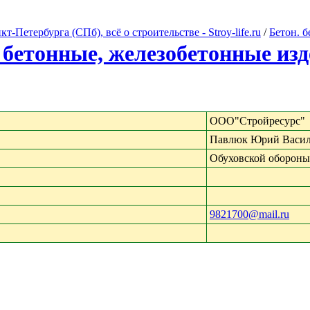
Петербурга (СПб), всё о строительстве - Stroy-life.ru
/
Бетон. 
 бетонные, железобетонные из
OOO"Стройресурс"
Павлюк Юрий Васил
Обуховской обороны 
9821700@mail.ru