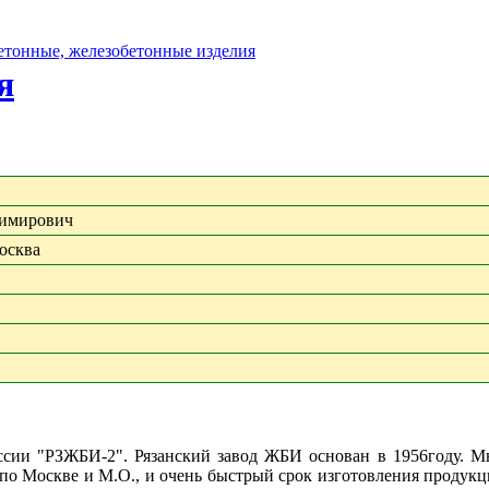
бетонные, железобетонные изделия
я
димирович
осква
ссии "РЗЖБИ-2". Рязанский завод ЖБИ основан в 1956году. 
о Москве и М.О., и очень быстрый срок изготовления продукци