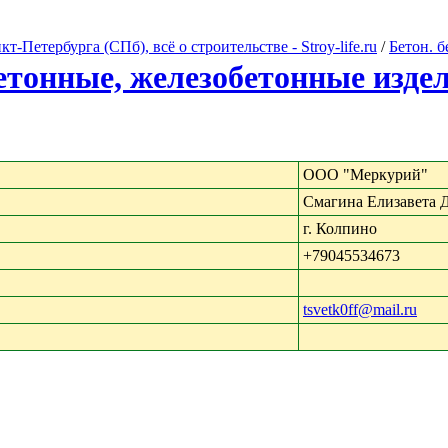
Петербурга (СПб), всё о строительстве - Stroy-life.ru
/
Бетон. 
бетонные, железобетонные изде
ООО "Меркурий"
Смагина Елизавета 
г. Колпино
+79045534673
tsvetk0ff@mail.ru