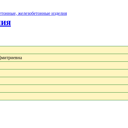
бетонные, железобетонные изделия
лия
Дмитриевна