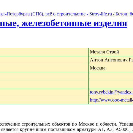
Петербурга (СПб), всё о строительстве - Stroy-life.ru
/
Бетон. 
нные, железобетонные изделия
Металл Строй
Антон Антонович Р
Москва
tony.rybckin@yandex.
http://www.ooo-metall-
еспечение строительных объектов по Москве и области. Успеш
является крупнейшим поставщиком арматуры А1, А3, А500С, Ат8