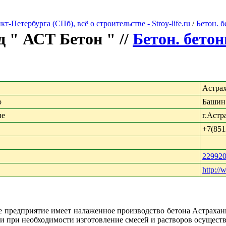
Петербурга (СПб), всё о строительстве - Stroy-life.ru
/
Бетон. 
 " АСТ Бетон " //
Бетон. бето
Астрах
о
Башин
ие
г.Астр
+7(851
22992
http://
е предприятие имеет налаженное производство бетона Астрахань
и при необходимости изготовление смесей и растворов осуществл