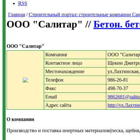
RSS
Главная
/
Строительный портал: строительные компании Санкт-
ООО "Салитар" //
Бетон. бе
ООО "Салитар"
Компания
ООО "Салитар
Контактное лицо
Щекин Дмитри
Местонахождение
ул.Лахтинская,
Телефон
986-26-81
Факс
498-70-37
Email
9862681@salitar
Адрес сайта
http://ул.Лахт
О компании
Производство и поставка инертных материалов(песка, щебня,