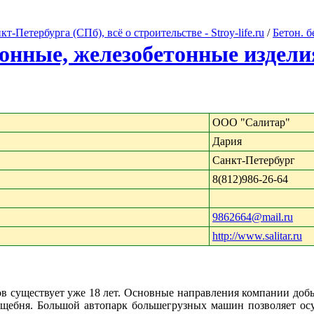
Петербурга (СПб), всё о строительстве - Stroy-life.ru
/
Бетон. 
тонные, железобетонные издели
ООО "Салитар"
Дария
Санкт-Петербург
8(812)986-26-64
9862664@mail.ru
http://www.salitar.ru
 существует уже 18 лет. Основные направления компании добы
 щебня. Большой автопарк большегрузных машин позволяет осу