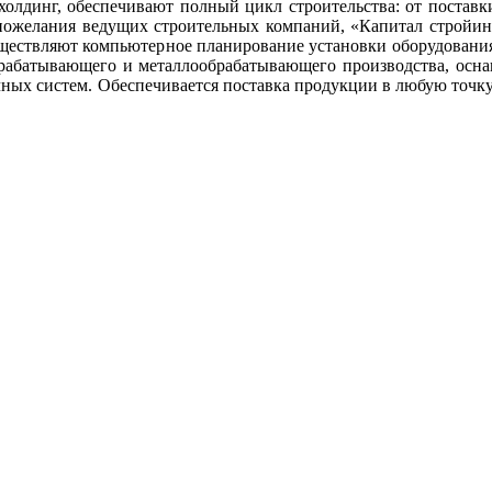
олдинг, обеспечивают полный цикл строительства: от поставк
ожелания ведущих строительных компаний, «Капитал cтройинд
ествляют компьютерное планирование установки оборудования 
брабатывающего и металлообрабатывающего производства, осн
бочных систем. Обеспечивается поставка продукции в любую точ