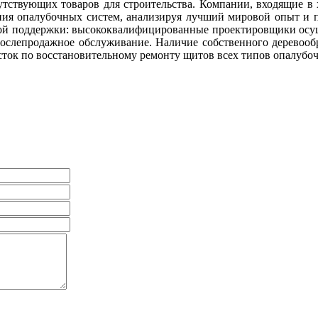
тствующих товаров для строительства. Компании, входящие в х
ния опалубочных систем, анализируя лучший мировой опыт и п
кой поддержки: высококвалифицированные проектировщики осущ
послепродажное обслуживание. Наличие собственного деревоо
часток по восстановительному ремонту щитов всех типов опалу