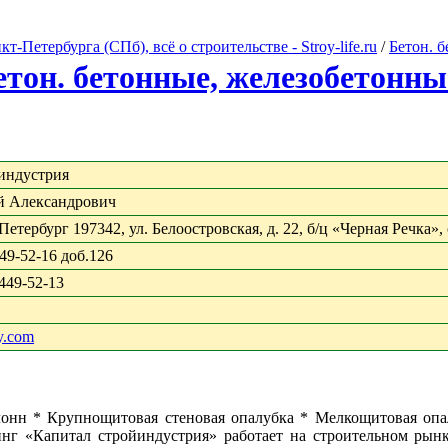
Петербурга (СПб), всё о строительстве - Stroy-life.ru
/
Бетон. 
етон. бетонные, железобетонны
индустрия
й Александрович
Петербург 197342, ул. Белоостровская, д. 22, б/ц «Черная Речка»,
449-52-16 доб.126
 449-52-13
oy.com
 колонн * Крупнощитовая стеновая опалубка * Мелкощитовая
Капитал cтройиндустрия» работает на строительном рынке бо