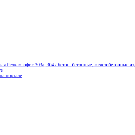
те
на портале