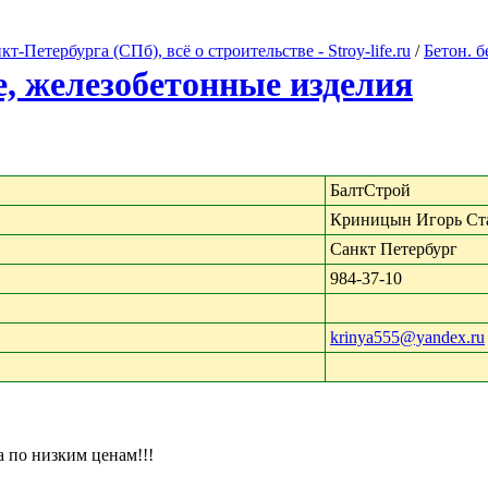
Петербурга (СПб), всё о строительстве - Stroy-life.ru
/
Бетон. 
е, железобетонные изделия
БалтСтрой
Криницын Игорь Ст
Санкт Петербург
984-37-10
krinya555@yandex.ru
а по низким ценам!!!