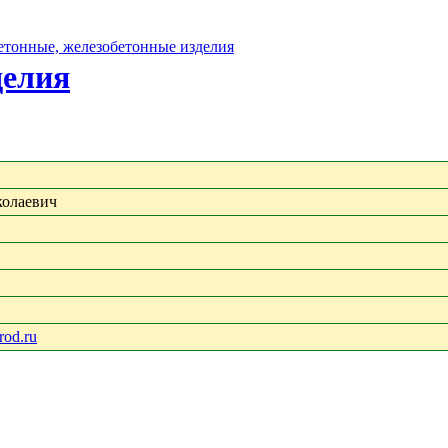
бетонные, железобетонные изделия
делия
колаевич
rod.ru