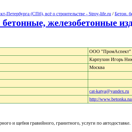
Петербурга (СПб), всё о строительстве - Stroy-life.ru
/
Бетон. 
. бетонные, железобетонные из
ООО "ПромАспект"
Карпухин Игорь Ни
Москва
cat-katya@yandex.ru
http://www.betonka.na
рного и щебня гравийного, гранитного, услуги по автодоставке.