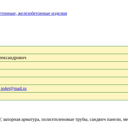
бетонные, железобетонные изделия
лександрович
 m4et@mail.ru
 запорная арматура, полиэтиленовые трубы, сандвич панели, м