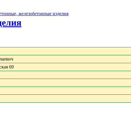
бетонные, железобетонные изделия
делия
лаевич
ская 69