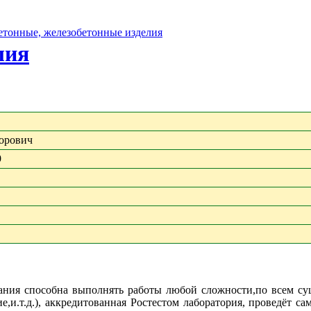
бетонные, железобетонные изделия
лия
орович
9
мпания способна выполнять работы любой сложности,по всем 
,и.т.д.), аккредитованная Ростестом лаборатория, проведёт с