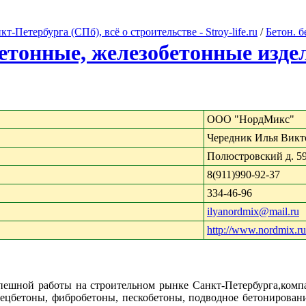
Петербурга (СПб), всё о строительстве - Stroy-life.ru
/
Бетон. 
бетонные, железобетонные изде
ООО "НордМикс"
Чередник Илья Викт
Полюстровский д. 5
8(911)990-92-37
334-46-96
ilyanordmix@mail.ru
http://www.nordmix.ru
успешной работы на строительном рынке Санкт-Петербурга,ко
цбетоны, фибробетоны, пескобетоны, подводное бетонирование