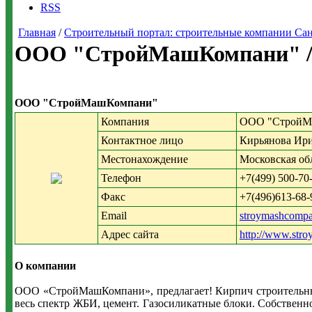
RSS
Главная
/
Строительный портал: строительные компании Санкт-
ООО "СтройМашКомпани" /
ООО "СтройМашКомпани"
Компания
ООО "СтройМ
Контактное лицо
Кирьянова Ир
Местонахождение
Московская об
Телефон
+7(499) 500-70-
Факс
+7(496)613-68-
Email
stroymashcomp
Адрес сайта
http://www.stro
О компании
ООО «СтройМашКомпани», предлагает! Кирпич строительный и
весь спектр ЖБИ, цемент. Газосиликатные блоки. Собственн