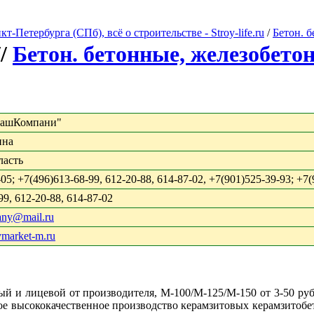
Петербурга (СПб), всё о строительстве - Stroy-life.ru
/
Бетон. 
/
Бетон. бетонные, железобето
ашКомпани"
ина
ласть
05; +7(496)613-68-99, 612-20-88, 614-87-02, +7(901)525-39-93; +7
99, 612-20-88, 614-87-02
any@mail.ru
ymarket-m.ru
 лицевой от производителя, М-100/М-125/М-150 от 3-50 руб. 
ое высококачественное производство керамзитовых керамзитоб