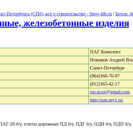
Петербурга (СПб), всё о строительстве - Stroy-life.ru
/
Бетон. 
нные, железобетонные изделия
ПАГ Комплект
Новиков Андрей Вл
Санкт-Петербург
(964)368-76-97
(812)365-42-17
rus.ucoz@gmail.com
http://pag.my1.ru/
АГ-20 б/у, плиты дорожные ПД б/у, ПДГ б/у, ПДН б/у, ПДП б/у, 2