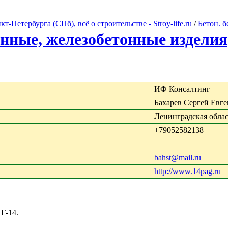
Петербурга (СПб), всё о строительстве - Stroy-life.ru
/
Бетон. 
онные, железобетонные изделия
ИФ Консалтинг
Бахарев Сергей Евг
Ленинградская облас
+79052582138
bahst@mail.ru
http://www.14pag.ru
Г-14.