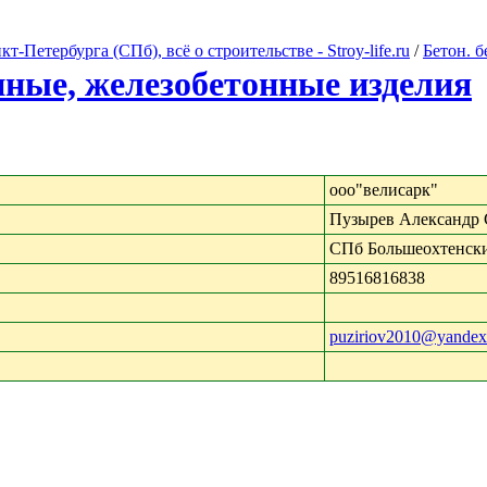
Петербурга (СПб), всё о строительстве - Stroy-life.ru
/
Бетон. 
нные, железобетонные изделия
ооо"велисарк"
Пузырев Александр 
СПб Большеохтенски
89516816838
puziriov2010@yandex