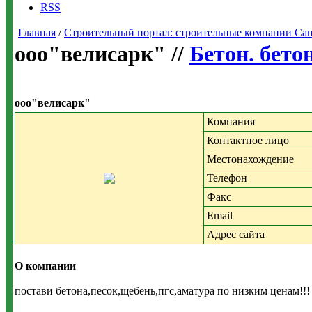
RSS
Главная
/
Строительный портал: строительные компании Санкт-
ооо"велисарк" //
Бетон. бето
ооо"велисарк"
Компания
Контактное лицо
Местонахождение
Телефон
Факс
Email
Адрес сайта
О компании
постави бетона,песок,щебень,пгс,аматура по низким ценам!!!