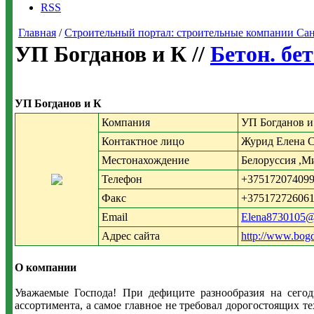
RSS
Главная
/
Строительный портал: строительные компании Санкт-
УП Богданов и К //
Бетон. бе
УП Богданов и К
Компания
УП Богданов и
Контактное лицо
Журид Елена 
Местонахождение
Белоруссия ,М
Телефон
+37517207409
Факс
+37517272606
Email
Elena8730105@
Адрес сайта
http://www.bog
О компании
Уважаемые Господа! При дефиците разнообразия на сегод
ассортимента, а самое главное не требовал дорогостоящих