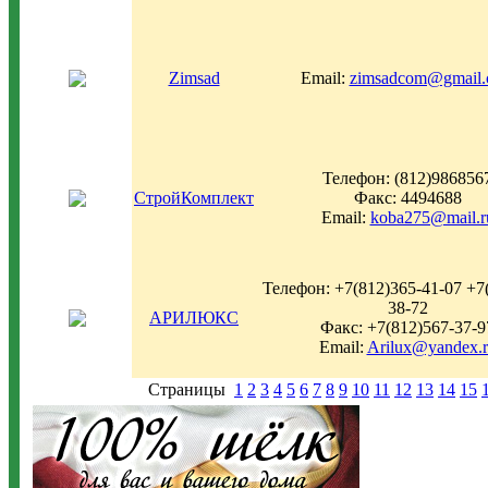
Zimsad
Email:
zimsadcom@gmail
Телефон: (812)986856
СтройКомплект
Факс: 4494688
Email:
koba275@mail.r
Телефон: +7(812)365-41-07 +7
38-72
АРИЛЮКС
Факс: +7(812)567-37-9
Email:
Arilux@yandex.
Страницы
1
2
3
4
5
6
7
8
9
10
11
12
13
14
15