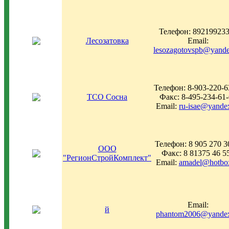
Телефон: 89219923
Лесозатовка
Email:
lesozagotovspb@yande
Телефон: 8-903-220-6
ТСО Сосна
Факс: 8-495-234-61
Email:
ru-isae@yande
Телефон: 8 905 270 3
ООО
Факс: 8 81375 46 5
"РегионСтройКомплект"
Email:
amadel@hotbox
Email:
й
phantom2006@yandex