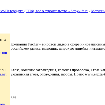
Петербурга (СПб), всё о строительстве - Stroy-life.ru
/
Метизны
 014
Компания Fischer – мировой лидер в сфере инновационн
российском рынке, имеющих широкую линейку инъекцион
g.com
7991
Егоза, колючие заграждения, колючая проволока, Егоза ка
.net
украинская егоза, ограждения, заборы. Прайс www.egoza-k
555...
com