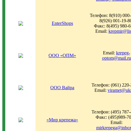
Телефон: 8(910) 000-
8(926) 001-19-8
EnterShops
Факс: 8(495) 980-6
Email:
krepmir@lis
Email:
krepeg-
ООО «ОПМ»
optom@mail.ru
Телефон: (061) 220-
ООО Вайра
Email:
viramet@ukr
Телефон: (495) 787-
Факс: (495)989-7
«Мир крепежа»
Email:
mirkrepega@inbox