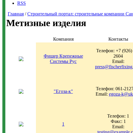
RSS
Главная
/
Строительный портал: строительные компании Санкт-
Метизные изделия
Компания
Контакты
Телефон: +7 (926)
Фишер Крепежные
2604
Системы Рус
Email:
press@fischerfixin
Телефон: 061-212
"Егоза-к"
Email:
egoza-k@ukr
Телефон: 1
Факс: 1
1
Email:
testing@example.