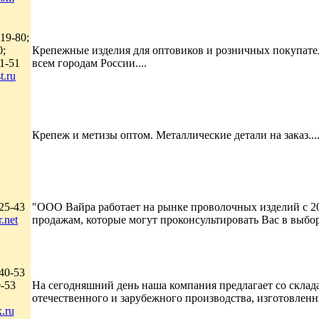
19-80;
0;
Крепежные изделия для оптовиков и розничных покупателе
1-51
всем городам России....
t.ru
Крепеж и метизы оптом. Металлические детали на заказ...
25-43
"ООО Вайра работает на рынке проволочных изделий с 2
.net
продажам, которые могут проконсультировать Вас в выбо
40-53
0-53
На сегодняшний день наша компания предлагает со скла
отечественного и зарубежного производства, изготовленны
.ru