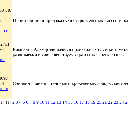
53-38,
2
Производство и продажа сухих строительных смесей и об
up.ru
-2701
701
Компания Алькор занимается производством сетки и мета
развиваемся и совершенствуем стратегию своего бизнеса. 
net
8697
951
Сэндвич –панели cтеновые и кровельные, доборы, метизы.
il.ru
цы [1]
2
3
4
5
6
7
8
9
10
11
12
13
14
15
16
17
18
19
20
21
22
23
24
2