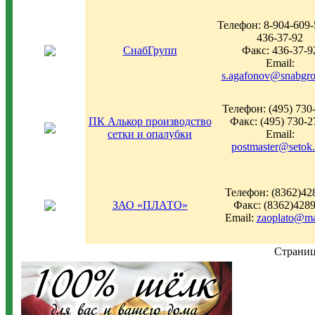
Телефон: 8-904-609-
436-37-92
СнабГрупп
Факс: 436-37-9
Email:
s.agafonov@snabgro
Телефон: (495) 730
ПК Алькор производство
Факс: (495) 730-2
сетки и опалубки
Email:
postmaster@setok.
Телефон: (8362)42
ЗАО «ПЛАТО»
Факс: (8362)428
Email:
zaoplato@ma
Страни