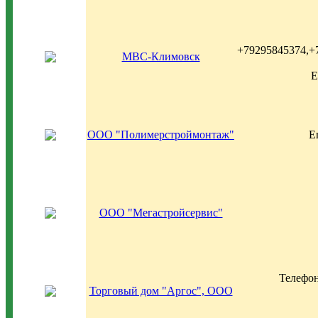
+79295845374,+
МВС-Климовск
E
ООО "Полимерстроймонтаж"
E
ООО "Мегастройсервис"
Телефон
Торговый дом "Аргос", ООО