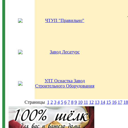
ЧТУП "Правильно"
Завод Лесатурс
УЛТ Оснастка Завод
Строительного Оборудования
Страницы
1
2
3
4
5
6
7
8
9
10
11
12
13
14
15
16
17
18