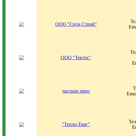
Те
ООО "Сити Строй"
Ema
Те
ООО "Тектос"
E
Т
частное лицо
Emai
Тел
"Тепло-Торг"
E