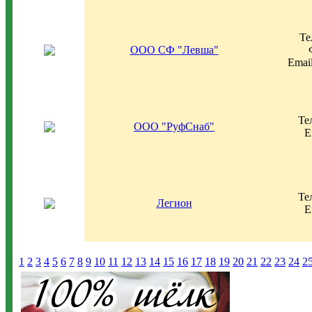
Те
ООО СФ "Левша"
Emai
Те
ООО "РуфСнаб"
E
Те
Легион
E
1
2
3
4
5
6
7
8
9
10
11
12
13
14
15
16
17
18
19
20
21
22
23
24
2