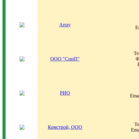
Array
E
Те
ООО "СниП"
Ф
РИО
Ema
Те
Комстрой, ООО
Ema