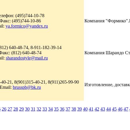
елефон: (495)744-10-78
Факс: (495)744-10-86
Компания "Формико".Р
il:
ya.formico@yandex.ru
812) 640-48-74, 8-911-182-39-14
Факс: (812) 640-48-74
Компания Шарандо Стил
il:
sharandostyle@mail.ru
40-21, 8(901)315-40-21, 8(911)265-99-90
Изготовление, доставк
Email:
brusspb@bk.ru
5
26
27
28
29
30
31
32
33
34
35
36
37
38
39
40
41
42
43
44
45
46
47