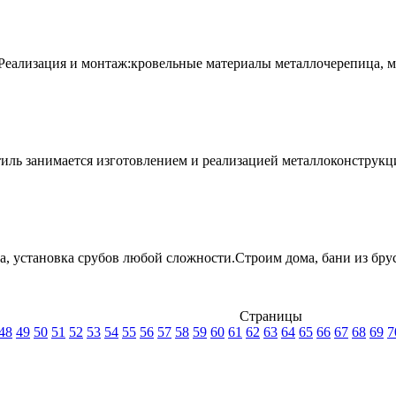
еализация и монтаж:кровельные материалы металлочерепица, ман
ь занимается изготовлением и реализацией металлоконструкций. 
а, установка срубов любой сложности.Строим дома, бани из брус
Страницы
48
49
50
51
52
53
54
55
56
57
58
59
60
61
62
63
64
65
66
67
68
69
7