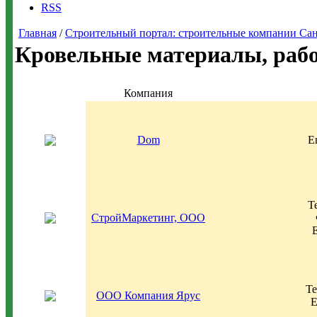
RSS
Главная
/
Строительный портал: строительные компании Санкт-
Кровельные материалы, раб
Компания
Dom
E
Т
СтройМаркетинг, ООО
E
Те
ООО Компания Ярус
E