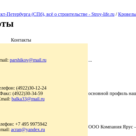
Петербурга (СПб), всё о строительстве - Stroy-life.ru
/
Кровель
оты
Контакты
mail:
parshikov@mail.ru
...
елефон: (4922)30-12-24
Факс: (4922)30-34-59
основной профиль наш
mail:
balka33@mail.ru
лефон: +7 495 9975942
ООО Компания Ярус – 
mail:
acran@yandex.ru