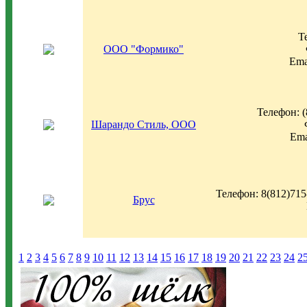
Т
ООО "Формико"
Ema
Телефон: (
Шарандо Стиль, ООО
Ema
Телефон: 8(812)715-
Брус
1
2
3
4
5
6
7
8
9
10
11
12
13
14
15
16
17
18
19
20
21
22
23
24
2