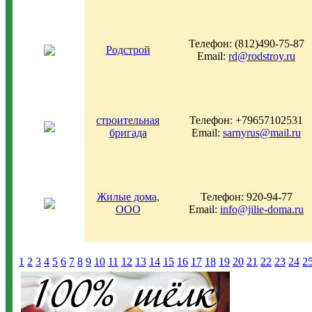
Телефон: (812)490-75-87
Родстрой
Email:
rd@rodstroy.ru
строительная
Телефон: +79657102531
бригада
Email:
sarnyrus@mail.ru
Жилые дома,
Телефон: 920-94-77
ООО
Email:
info@jilie-doma.ru
1
2
3
4
5
6
7
8
9
10
11
12
13
14
15
16
17
18
19
20
21
22
23
24
2