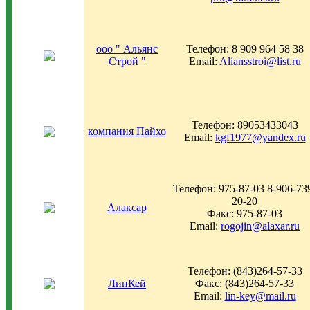
ооо " Альянс
Телефон: 8 909 964 58 38
Строй "
Email:
Aliansstroi@list.ru
Телефон: 89053433043
компания Пайхо
Email:
kgf1977@yandex.ru
Телефон: 975-87-03 8-906-73
20-20
Алаксар
Факс: 975-87-03
Email:
rogojin@alaxar.ru
Телефон: (843)264-57-33
ЛинКей
Факс: (843)264-57-33
Email:
lin-key@mail.ru