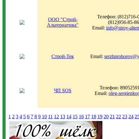
Телефон: (812)716-0
ООО "Строй-
(812)956-85-86
Альтернатива"
Email:
info@stroy-alter
Строй-Тек
Email:
serzhprohorov@y
Телефон: 8905259
ЧП SOS
Email:
oleg-sergienk
1
2
3
4
5
6
7
8
9
10
11
12
13
14
15
16
17
18
19
20
21
22
23
24
2