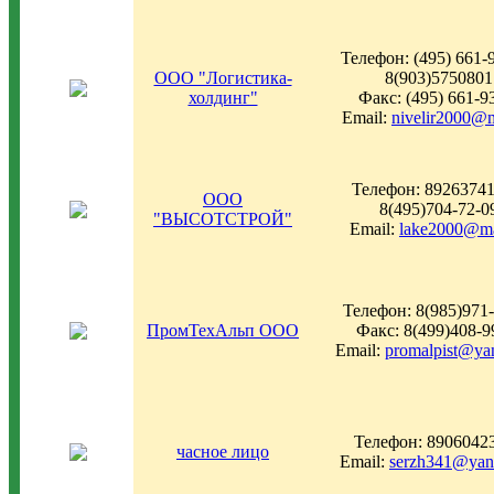
Телефон: (495) 661-9
ООО "Логистика-
8(903)5750801
холдинг"
Факс: (495) 661-9
Email:
nivelir2000@m
Телефон: 89263741
ООО
8(495)704-72-0
"ВЫСОТСТРОЙ"
Email:
lake2000@ma
Телефон: 8(985)971
ПромТехАльп ООО
Факс: 8(499)408-9
Email:
promalpist@ya
Телефон: 8906042
часное лицо
Email:
serzh341@yan