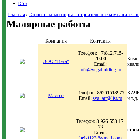
RSS
Главная
/
Строительный портал: строительные компании Санкт-
Малярные работы
Компания
Контакты
Телефон: +7(812)715-
70-00
Компа
ООО "Вега"
Email:
квал
info@vegaholding.ru
Телефон: 89261518975
КАЧЕ
Мастер
Email:
sva_art@list.ru
и т.д
Телефон: 8-926-558-17-
73
f
строи
Email:
belyi123@gmail.com