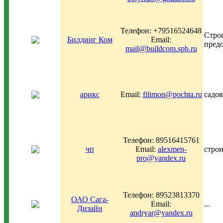
Телефон: +79516524648
Стро
Билдинг Ком
Email:
предо
mail@buildcom.spb.ru
арикс
Email:
filimon@pochta.ru
садов
Телефон: 89516415761
чп
Email:
alexmen-
строи
pro@yandex.ru
Телефон: 89523813370
ОАО Сага-
Email:
...
Дизайн
andryar@yandex.ru