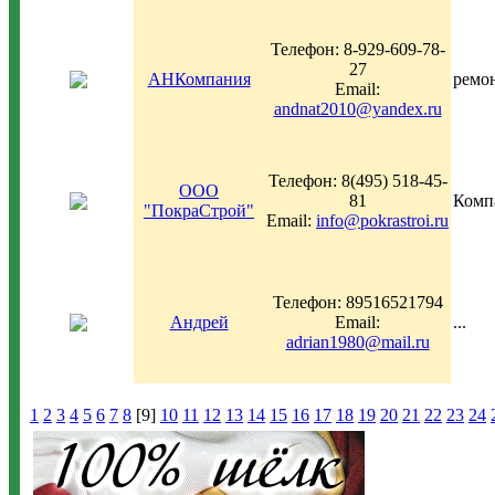
Телефон: 8-929-609-78-
27
АНКомпания
ремон
Email:
andnat2010@yandex.ru
Телефон: 8(495) 518-45-
ООО
81
Комп
"ПокраСтрой"
Email:
info@pokrastroi.ru
Телефон: 89516521794
Андрей
Email:
...
adrian1980@mail.ru
1
2
3
4
5
6
7
8
[9]
10
11
12
13
14
15
16
17
18
19
20
21
22
23
24