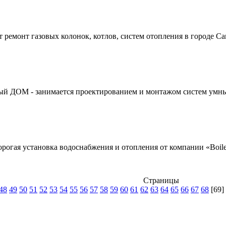
ремонт газовых колонок, котлов, систем отопления в городе Са
ДОМ - занимается проектированием и монтажом систем умный д
рогая установка водоснабжения и отопления от компании «Boiler
Страницы
48
49
50
51
52
53
54
55
56
57
58
59
60
61
62
63
64
65
66
67
68
[69]