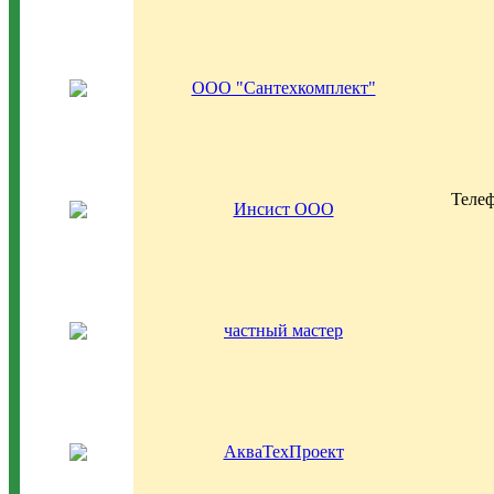
ООО "Сантехкомплект"
Телеф
Инсист ООО
частный мастер
АкваТехПроект