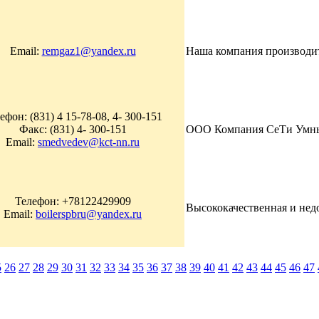
Email:
remgaz1@yandex.ru
Наша компания производит 
ефон: (831) 4 15-78-08, 4- 300-151
Факс: (831) 4- 300-151
ООО Компания СеТи Умный 
Email:
smedvedev@kct-nn.ru
Телефон: +78122429909
Высококачественная и недо
Email:
boilerspbru@yandex.ru
5
26
27
28
29
30
31
32
33
34
35
36
37
38
39
40
41
42
43
44
45
46
47