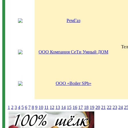
РемГаз
Тел
ООО Компания СеТи Умный ДОМ
ООО «Boiler SPb»
1
2
3
4
5
6
7
8
9
10
11
12
13
14
15
16
17
18
19
20
21
22
23
24
2