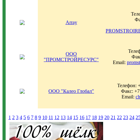
Тел
Фа
Array
PROMSTROIR
Телеф
ООО
Фак
"ПРОМСТРОЙРЕСУРС"
Email:
promst
Телефон: +
ООО "Калео Глобал"
Факс: +7
Email:
ch
1
2
3
4
5
6
7
8
9
10
11
12
13
14
15
16
17
18
19
20
21
22
23
24
2