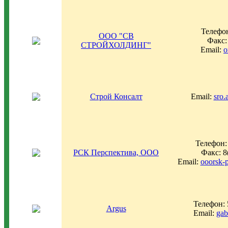
Телефон
ООО "СВ
Факс:
СТРОЙХОЛДИНГ"
Email:
o
Строй Консалт
Email:
sro.
Телефон:
РСК Перспектива, ООО
Факс: 8
Email:
ooorsk-
Телефон: 
Argus
Email:
gab