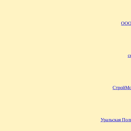
ООО
с
СтройМо
Уральская Пол