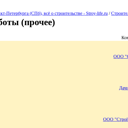
Петербурга (СПб), всё о строительстве - Stroy-life.ru
/
Строите
боты (прочее)
Ко
ООО "
Дач
ООО "Строй