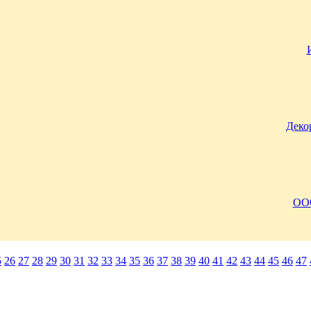
Деко
ОО
5
26
27
28
29
30
31
32
33
34
35
36
37
38
39
40
41
42
43
44
45
46
47