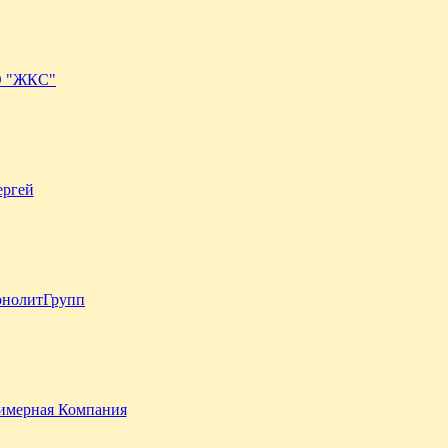
 "ЖКС"
ергей
нолитГрупп
имерная Компания