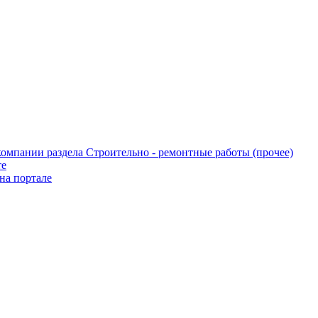
те
на портале