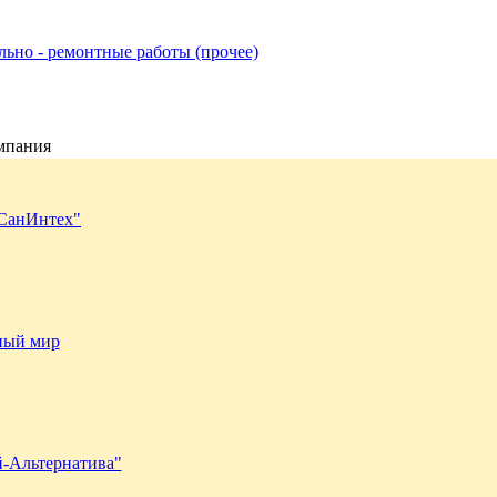
льно - ремонтные работы (прочее)
мпания
СанИнтех"
ный мир
-Альтернатива"