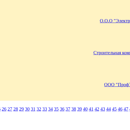
О.О.О "Электр
Строительная ком
ООО "ПрофТ
5
26
27
28
29
30
31
32
33
34
35
36
37
38
39
40
41
42
43
44
45
46
47