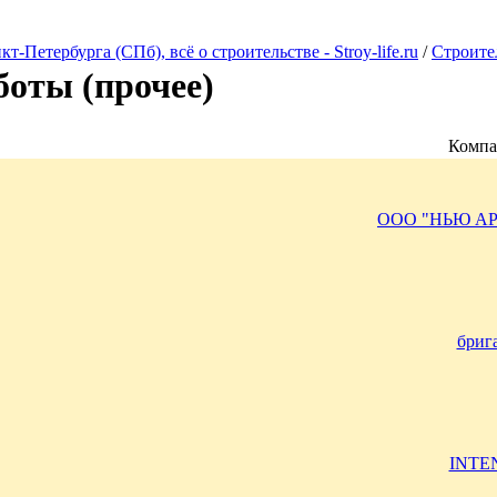
Петербурга (СПб), всё о строительстве - Stroy-life.ru
/
Строите
боты (прочее)
Компа
ООО "НЬЮ А
бриг
INTE