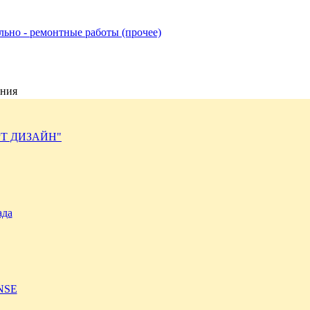
льно - ремонтные работы (прочее)
ния
РТ ДИЗАЙН"
ада
NSE