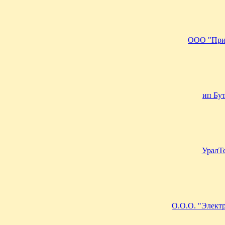
ООО "При
ип Бу
УралТ
О.О.О. "Элект