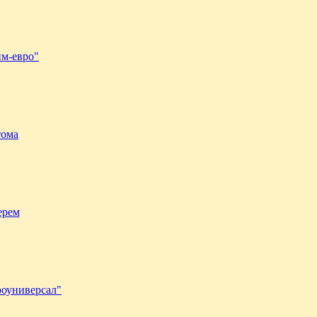
м-евро"
тома
ерем
роуниверсал"