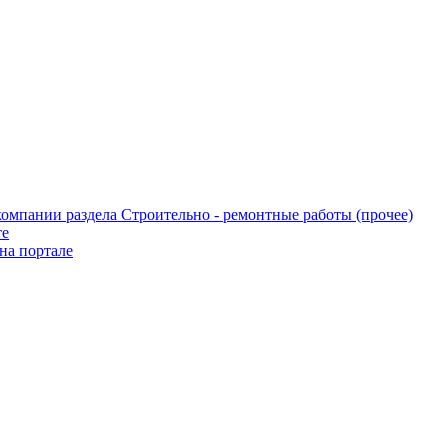
те
на портале