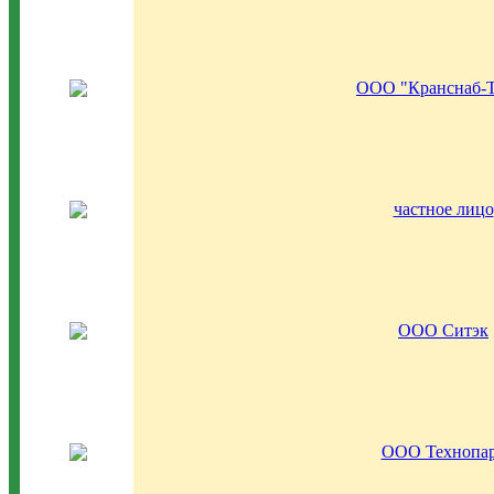
ООО "Кранснаб-
частное лицо
ООО Ситэк
ООО Технопа