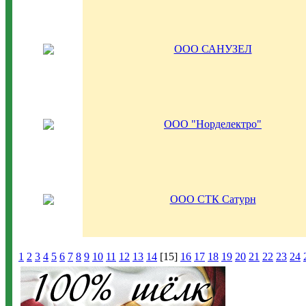
ООО САНУЗЕЛ
ООО "Норделектро"
ООО СТК Сатурн
1
2
3
4
5
6
7
8
9
10
11
12
13
14
[15]
16
17
18
19
20
21
22
23
24