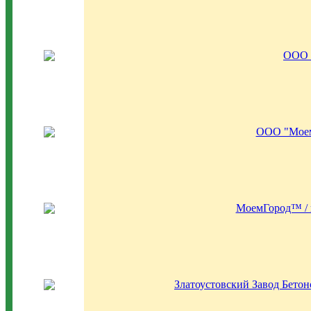
ООО 
ООО "Моем
МоемГород™ / 
Златоустовский Завод Бето