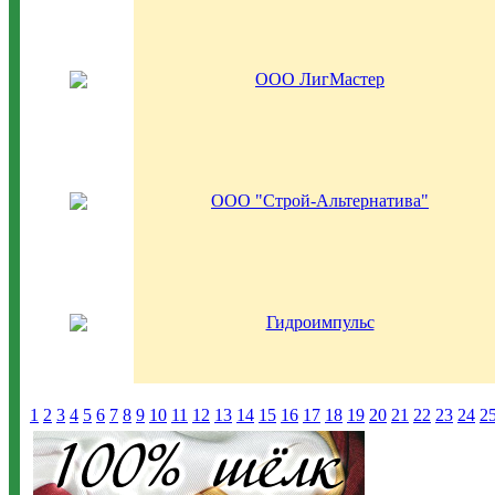
ООО ЛигМастер
ООО "Строй-Альтернатива"
Гидроимпульс
1
2
3
4
5
6
7
8
9
10
11
12
13
14
15
16
17
18
19
20
21
22
23
24
2