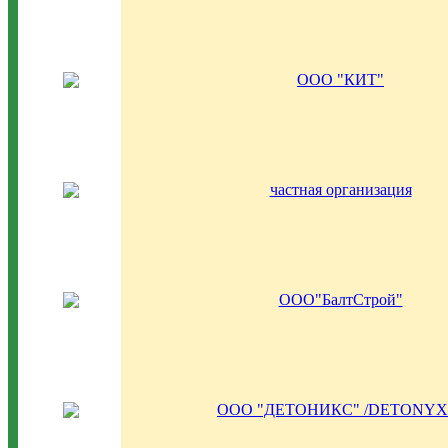
ООО "КИТ"
частная организация
ООО"БалтСтрой"
ООО "ДЕТОНИКС" /DETONYX