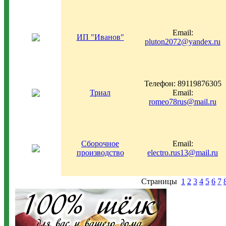
Email:
ИП "Иванов"
pluton2072@yandex.ru
Телефон: 89119876305
Триал
Email:
romeo78rus@mail.ru
Сборочное
Email:
производство
electro.rus13@mail.ru
Страницы
1
2
3
4
5
6
7