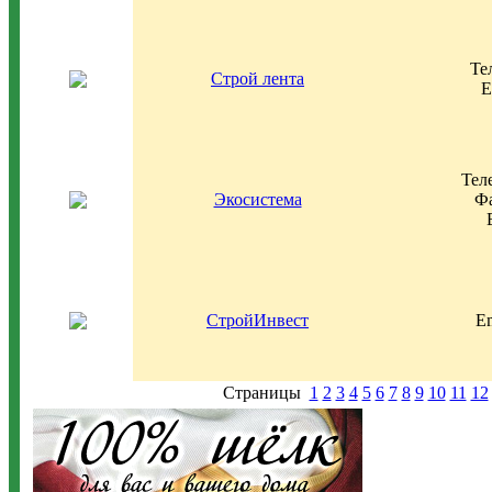
Те
Строй лента
E
Тел
Экосистема
Фа
СтройИнвест
Em
Страницы
1
2
3
4
5
6
7
8
9
10
11
12