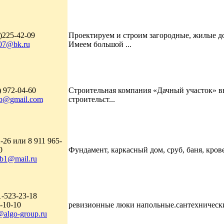
)225-42-09
Проектируем и строим загородные, жилые до
07@bk.ru
Имеем большой ...
) 972-04-60
Строительная компания «Дачный участок» вы
pb@gmail.com
строительст...
-26 или 8 911 965-
0
Фундамент, каркасный дом, сруб, баня, кро
pb1@mail.ru
1-523-23-18
-10-10
ревизионные люки напольные.сантехнически
@algo-group.ru