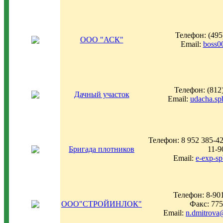
Телефон: (495
ООО "АСК"
Email:
boss0
Телефон: (812
Дачный участок
Email:
udacha.s
Телефон: 8 952 385-42
Бригада плотников
11-9
Email:
e-exp-s
Телефон: 8-90
ООО"СТРОЙИНЛОК"
Факс: 775
Email:
n.dmitrova