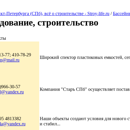
Петербурга (СПб), всё о строительстве - Stroy-life.ru
/
Бассейны
удование, строительство
кты
13-77; 410-78-29
Широкий спектор пластиковых емкостей, септ
nn@mail.ru
)966-30-57
Компания "Старъ СПб" осуществляет поставк
0@yandex.ru
95 4813382
Наши объекты создают условия для нового с
da@yandex.ru
и стабил...