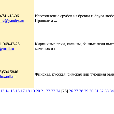
0-741-18-06
Изготовление срубов из бревна и бруса любо
aev@yandex.ru
Проводим ...
1 948-42-26
Кирпичные печи, камины, банные печи высок
@mail.ru
каминов и п...
5)504 5846
Финская, русская, римская или турецкая баня
uxardi.ru
13
14
15
16
17
18
19
20
21
22
23
24
[25]
26
27
28
29
30
31
32
33
34