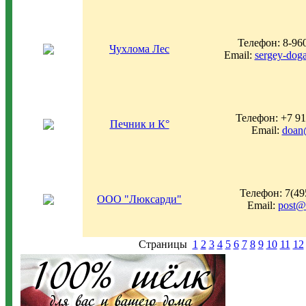
Телефон: 8-96
Чухлома Лес
Email:
sergey-dog
Телефон: +7 91
Печник и К°
Email:
doan
Телефон: 7(49
ООО "Люксарди"
Email:
post@l
Страницы
1
2
3
4
5
6
7
8
9
10
11
12