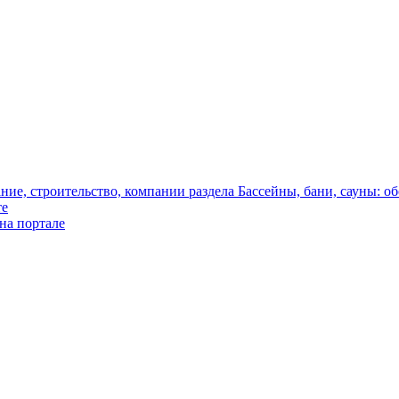
те
на портале