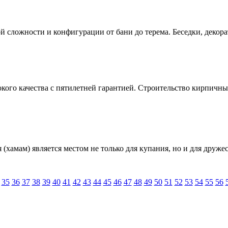
й сложности и конфигурации от бани до терема. Беседки, декор
ого качества с пятилетней гарантией. Строительство кирпичных
 (хамам) является местом не только для купания, но и для друже
35
36
37
38
39
40
41
42
43
44
45
46
47
48
49
50
51
52
53
54
55
56