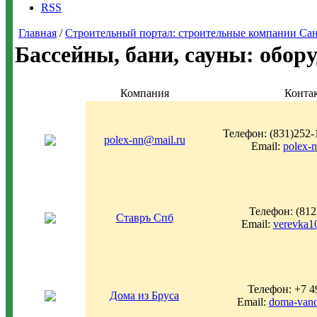
RSS
Главная
/
Строительный портал: строительные компании Санкт-
Бассейны, бани, сауны: обор
Компания
Конта
Телефон: (831)252-
polex-nn@mail.ru
Email:
polex-
Телефон: (812
Ставръ Спб
Email:
verevka1
Телефон: +7 4
Дома из Бруса
Email:
doma-van