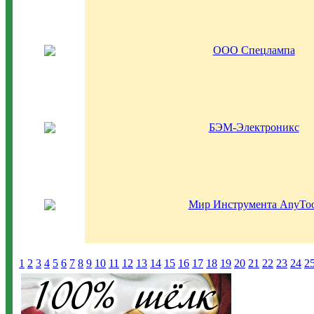
ООО Спецлампа
БЭМ-Электроникс
Мир Инструмента AnyToo
1
2
3
4
5
6
7
8
9
10
11
12
13
14
15
16
17
18
19
20
21
22
23
24
2