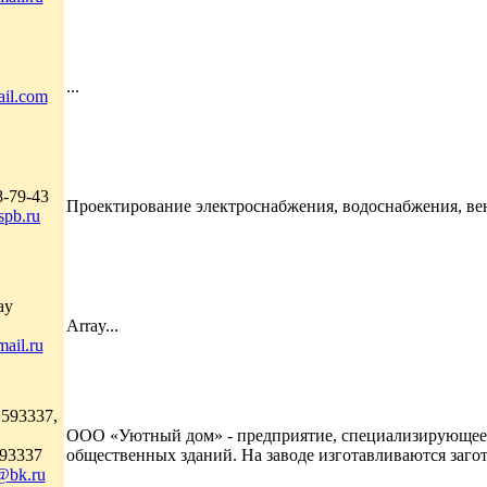
...
il.com
8-79-43
Проектирование электроснабжения, водоснабжения, вен
spb.ru
ay
Array...
ail.ru
 593337,
ООО «Уютный дом» - предприятие, специализирующеес
593337
общественных зданий. На заводе изготавливаются загот
@bk.ru