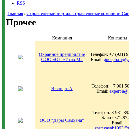
RSS
Главная
/
Строительный портал: строительные компании Санкт-
Прочее
Компания
Контакты
Охранное предприятие
Телефон: +7 (921) 9
ООО «ОП «Игла-М»
Email:
guospb.ru@y
Телефон: +7 901 50
Эксперт-А
Email:
expert-a@l
Телефон: 8-981-89
Факс: 371-87-
ООО "Дары Самхана"
Email:
zastavaspb1993@m