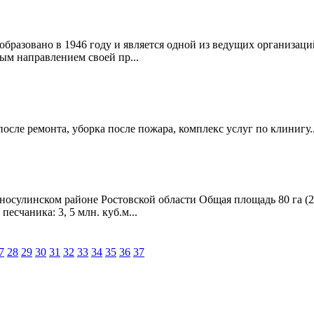
разовано в 1946 году и является одной из ведущих организаци
ым направлением своей пр...
сле ремонта, уборка после пожара, комплекс услуг по клинигу..
осулинском районе Ростовской области Общая площадь 80 га (28
счаника: 3, 5 млн. куб.м...
7
28
29
30
31
32
33
34
35
36
37