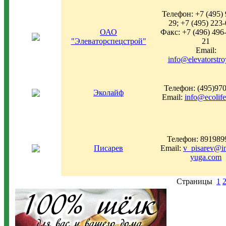
Телефон: +7 (495) 
29; +7 (495) 223
ОАО
Факс: +7 (496) 496
"Элеваторспецстрой"
21
Email:
info@elevatorstr
Телефон: (495)970
Эколайф
Email:
info@ecolife
Телефон: 891989
Писарев
Email:
v_pisarev@in
yuga.com
Страницы
1