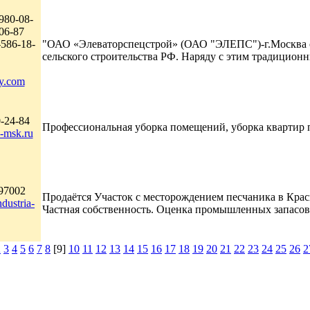
980-08-
-06-87
-586-18-
"ОАО «Элеваторспецстрой» (ОАО "ЭЛЕПС")-г.Москва об
сельского строительства РФ. Наряду с этим традиционн
oy.com
-24-84
Профессиональная уборка помещений, уборка квартир по
-msk.ru
97002
Продаётся Участок с месторождением песчаника в Красн
dustria-
Частная собственность. Оценка промышленных запасов пе
2
3
4
5
6
7
8
[9]
10
11
12
13
14
15
16
17
18
19
20
21
22
23
24
25
26
2