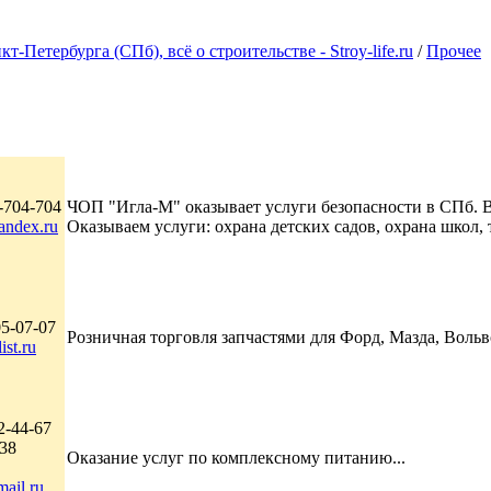
Петербурга (СПб), всё о строительстве - Stroy-life.ru
/
Прочее
-704-704
ЧОП "Игла-М" оказывает услуги безопасности в СПб. 
andex.ru
Оказываем услуги: охрана детских садов, охрана школ, 
5-07-07
Розничная торговля запчастями для Форд, Мазда, Вольв
ist.ru
2-44-67
38
Оказание услуг по комплексному питанию...
ail.ru