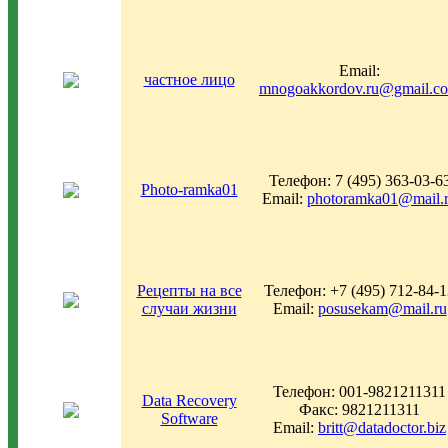
Email:
частное лицо
mnogoakkordov.ru@gmail.c
Телефон: 7 (495) 363-03-6
Photo-ramka01
Email:
photoramka01@mail.
Рецепты на все
Телефон: +7 (495) 712-84-1
случаи жизни
Email:
posusekam@mail.ru
Телефон: 001-9821211311
Data Recovery
Факс: 9821211311
Software
Email:
britt@datadoctor.biz